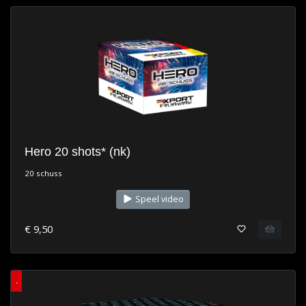
Hero 20 shots* (nk)
20 schuss
Speel video
€ 9,50
.