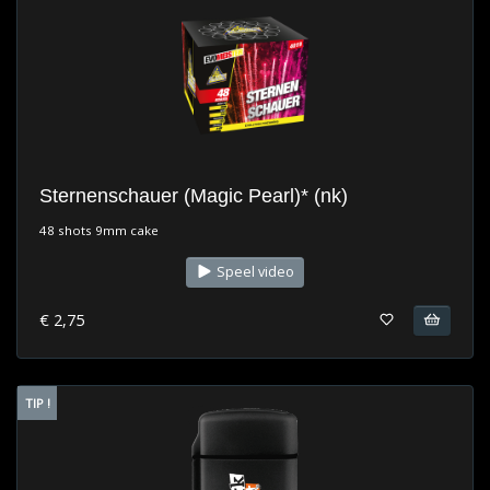
Sternenschauer (Magic Pearl)* (nk)
48 shots 9mm cake
Speel video
€ 2,75
TIP !