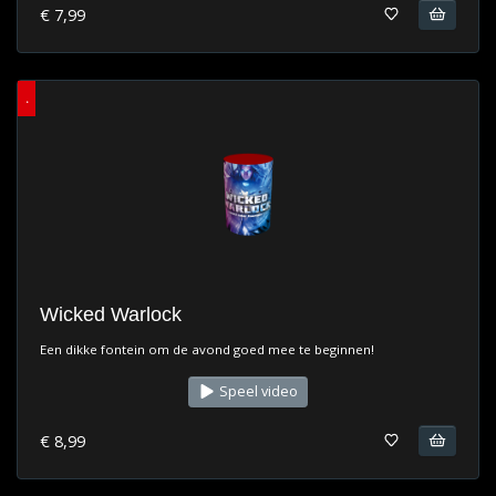
€ 7,99
.
Wicked Warlock
Een dikke fontein om de avond goed mee te beginnen!
Speel video
€ 8,99