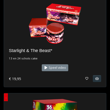
Starlight & The Beast*
13 en 24 schots cake
Speel video
€ 19,95
.