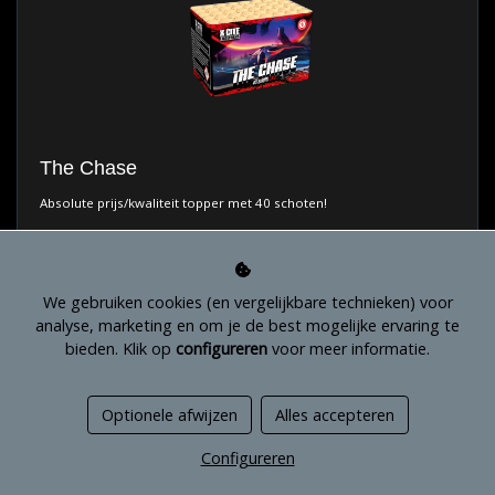
The Chase
Absolute prijs/kwaliteit topper met 40 schoten!
Speel video
€ 34,95
We gebruiken cookies (en vergelijkbare technieken) voor
analyse, marketing en om je de best mogelijke ervaring te
bieden. Klik op
configureren
voor meer informatie.
.
Optionele afwijzen
Alles accepteren
Configureren
Bekijk filters