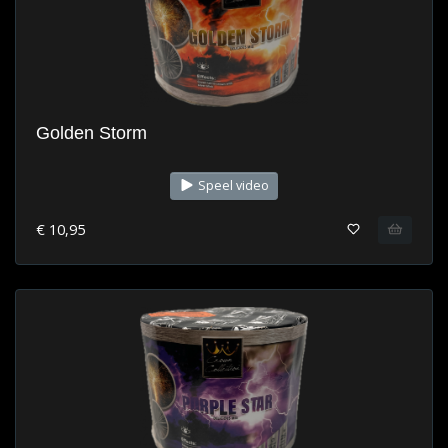
Golden Storm
Speel video
€ 10,95