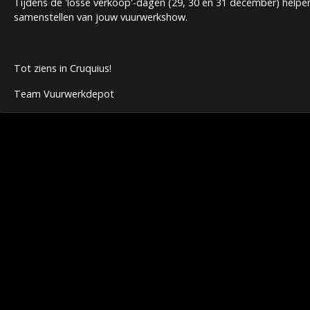
Tijdens de 'losse verkoop'-dagen (29, 30 en 31 december) helpen
samenstellen van jouw vuurwerkshow.
Tot ziens in Cruquius!
Team Vuurwerkdepot