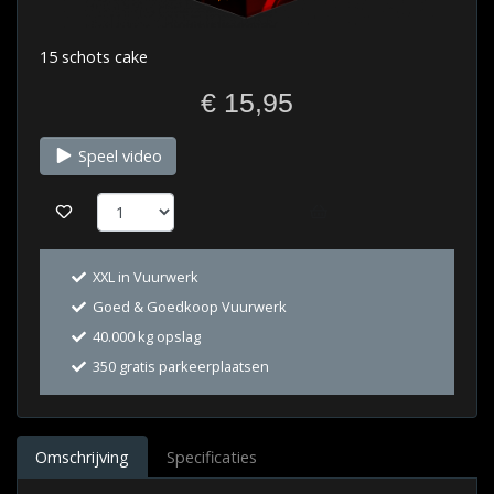
15 schots cake
€ 15,95
Speel video
XXL in Vuurwerk
Goed & Goedkoop Vuurwerk
40.000 kg opslag
350 gratis parkeerplaatsen
Omschrijving
Specificaties