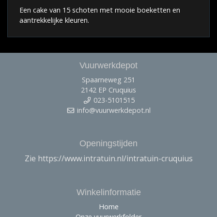
Een cake van 15 schoten met mooie boeketten en
aantrekkelijke kleuren.
Vuurwerkdepot
Spaarneweg 251
2142 EP Cruquius
023-5101515
info@vuurwerkdepot.nl
Openingstijden
Zie https://www.intratuin.nl/intratuin-cruquius
Winkelinformatie
Home
Onze vuurwerkfolder