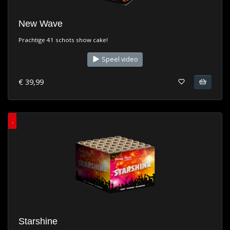
New Wave
Prachtige 41 schots show cake!
Speel video
€ 39,99
.
Starshine