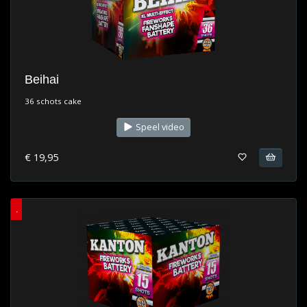
Beihai
36 schots cake
Speel video
€ 19,95
.