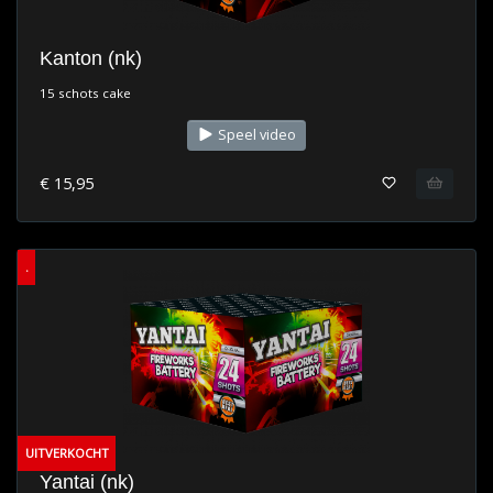
Kanton (nk)
15 schots cake
Speel video
€ 15,95
.
UITVERKOCHT
Yantai (nk)