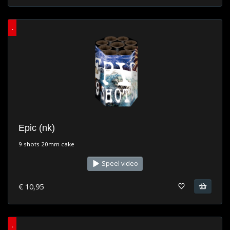
.
Epic (nk)
9 shots 20mm cake
Speel video
€ 10,95
.