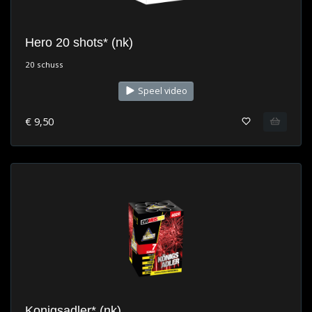
Hero 20 shots* (nk)
20 schuss
Speel video
€ 9,50
Konigsadler* (nk)