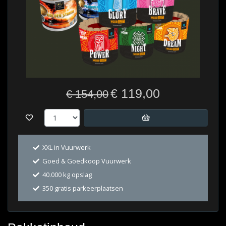
€ 119,00
€ 154,00
XXL in Vuurwerk
Goed & Goedkoop Vuurwerk
40.000 kg opslag
350 gratis parkeerplaatsen