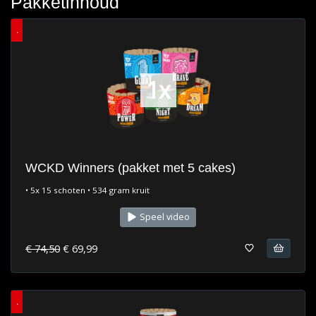
Pakketinhoud
.
1x
WCKD Winners (pakket met 5 cakes)
• 5x 15 schoten • 534 gram kruit
Speel video
€ 74,50
€ 69,99
.