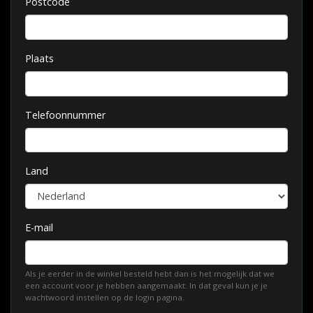
Postcode
Plaats
Telefoonnummer
Land
E-mail
Als je eerder in de winkel besteld hebt dan is het mogelijk dat we
een account voor je hebben aangemaakt. In dat geval kun je je
wachtwoord instellen op de login pagina.