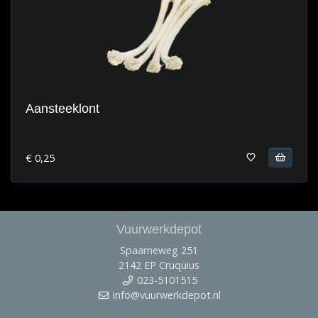
Aansteeklont
€ 0,25
Vuurwerkdepot
Spaarneweg 251
2142 EP Cruquius
023-5101515
info@vuurwerkdepot.nl