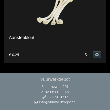
Aansteeklont
€ 0,25
Vuurwerkdepot
Spaarneweg 251
2142 EP Cruquius
023-5101515
info@vuurwerkdepot.nl