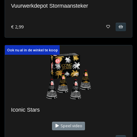
Vuurwerkdepot Stormaansteker
€ 2,99
Ook nu al in de winkel te koop
Iconic Stars
Speel video