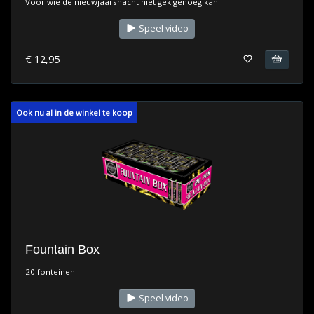
Voor wie de nieuwjaarsnacht niet gek genoeg kan!
Speel video
€ 12,95
Ook nu al in de winkel te koop
Fountain Box
20 fonteinen
Speel video