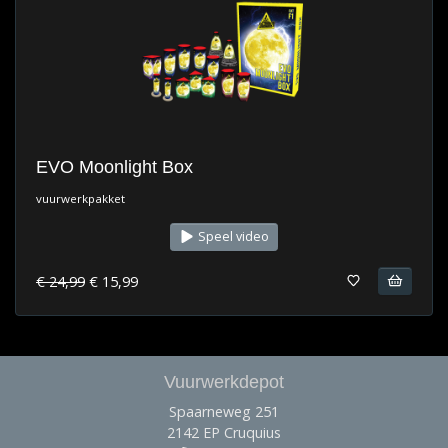
EVO Moonlight Box
vuurwerkpakket
Speel video
€ 24,99
€ 15,99
Vuurwerkdepot
Spaarneweg 251
2142 EP Cruquius