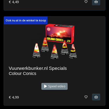
€ 4,49
Ook nu al in de winkel te koop
Vuurwerkbunker.nl Specials
Colour Conics
Speel video
€ 4,99