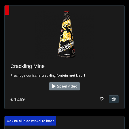
.
Crackling Mine
Prachtige conische crackling fontein met kleur!
Speel video
€ 12,99
Ook nu al in de winkel te koop