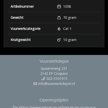
Artikelnummer
1058
Gewicht
70 gram
Vuurwerkcategorie
Cat 1
Kruitgewicht
10 gram
Vuurwerkdepot
Spaarneweg 251
2142 EP Cruquius
023-5101515
info@vuurwerkdepot.nl
Openingstijden
Zie https://www.intratuin.nl/intratuin-cruquius