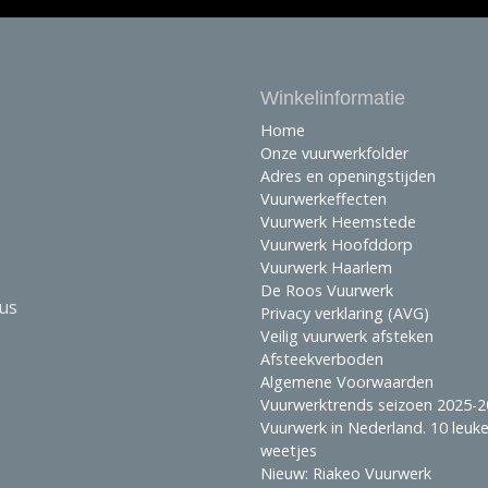
Winkelinformatie
Home
Onze vuurwerkfolder
Adres en openingstijden
Vuurwerkeffecten
Vuurwerk Heemstede
Vuurwerk Hoofddorp
Vuurwerk Haarlem
De Roos Vuurwerk
ius
Privacy verklaring (AVG)
Veilig vuurwerk afsteken
Afsteekverboden
Algemene Voorwaarden
Vuurwerktrends seizoen 2025-
Vuurwerk in Nederland. 10 leuk
weetjes
Nieuw: Riakeo Vuurwerk