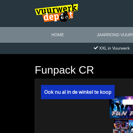
HOME
JAARROND VUURW
XXL in Vuurwerk
Funpack CR
Ook nu al in de winkel te koop