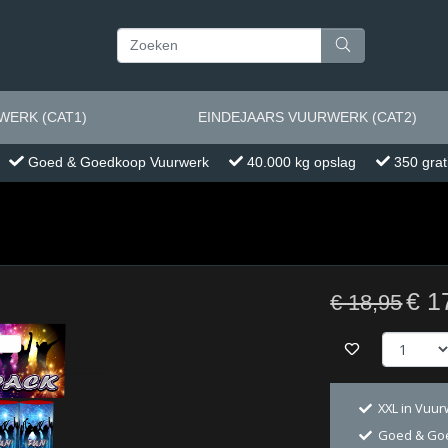
ERK (CAT1)
EINDEJAARS VUURWERK (CAT2)
Goed & Goedkoop Vuurwerk
40.000 kg opslag
350 grat
€ 1
€ 18,95
XXL in Vuu
Goed & Go