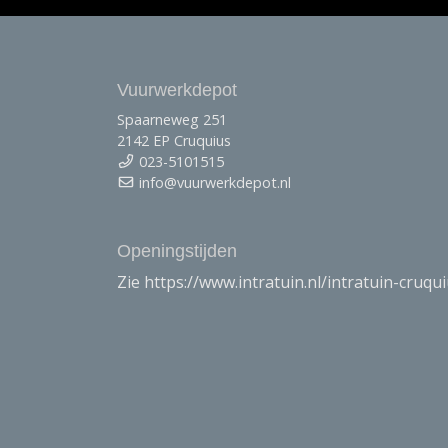
Vuurwerkdepot
Spaarneweg 251
2142 EP Cruquius
023-5101515
info@vuurwerkdepot.nl
Openingstijden
Zie https://www.intratuin.nl/intratuin-cruqu