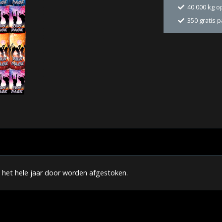
40.000 kg o
350 gratis 
 het hele jaar door worden afgestoken.