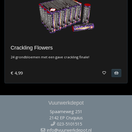
Crackling Flowers
24 grondbloemen met een gave crackling finale!
€ 4,99
Vuurwerkdepot
Spaarneweg 251
2142 EP Cruquius
023-5101515
info@vuurwerkdepot.nl