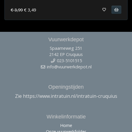
€ 3,99
€ 3,49
Vuurwerkdepot
Spaarneweg 251
2142 EP Cruquius
023-5101515
info@vuurwerkdepot.nl
Openingstijden
Zie https://www.intratuin.nl/intratuin-cruquius
Winkelinformatie
Home
Onze vuurwerkfolder